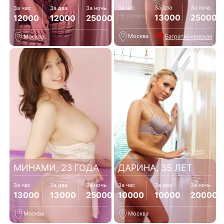
За час
За два
За ночь
За час
За два
За ночь
Не указано
13000
25000
12000
12000
25000
Москва
Багратионовская
Москва
МИНАМИ, 23 ГОДА
ДАРИНА, 35 ЛЕТ
За час
За два
За ночь
За час
За два
За ночь
13000
13000
25000
10000
10000
20000
Москва
Москва