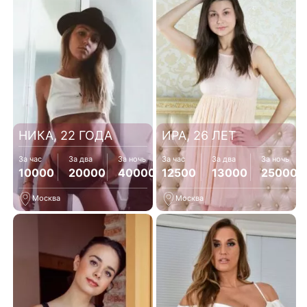
НИКА, 22 ГОДА
ИРА, 26 ЛЕТ
За час
За два
За ночь
За час
За два
За ночь
10000
20000
40000
12500
13000
25000
Москва
Москва