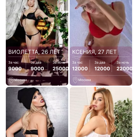
ВИОЛЕТТА, 26 ЛЕТ
КСЕНИЯ, 27 ЛЕТ
За час
За два
За ночь
За час
За два
За ночь
9000
9000
25000
12000
12000
22000
Москва
Москва