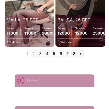
МАША, 25 ЛЕТ
ВАНДА, 26 ЛЕТ
За час
За два
За ночь
За час
За два
За ночь
11000
11000
20000
12000
12000
25000
Москва
Москва
1
2
3
4
5
6
7
8
»
ЦЕНА