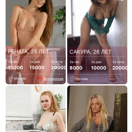
РЕНАТА, 25 ЛЕТ
САКУРА, 26 ЛЕТ
За час
За два
За ночь
За час
За два
За ночь
15000
15000
30000
8000
10000
20000
Москва
Фрунзенская
Москва