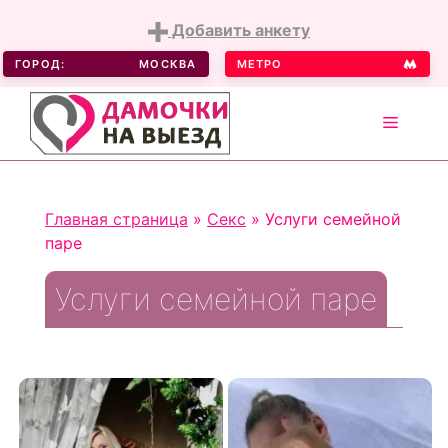
Добавить анкету
ГОРОД:
МОСКВА
МЕТРО
MENU
Skip
to
Главная страница
»
Секс
»
Услуги семейной
content
паре
Услуги семейной паре