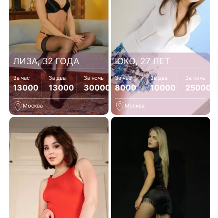
ЛИЗА, 32 ГОДА
ЮКО, 27 ЛЕТ
За час
За два
За ночь
За час
За два
За ночь
13000
13000
30000
8000
10000
25000
Москва
Москва