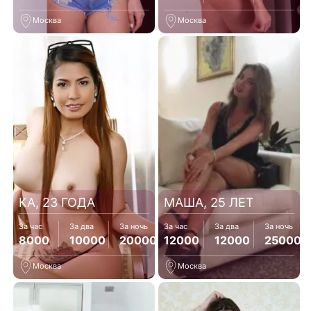
Москва
Москва
КА, 23 ГОДА
МАША, 25 ЛЕТ
За час
За два
За ночь
За час
За два
За ночь
8000
10000
20000
12000
12000
25000
Москва
Москва