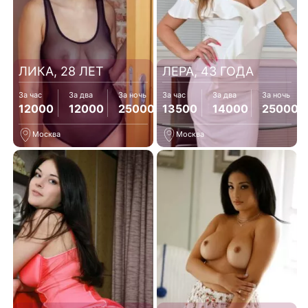
ЛИКА, 28 ЛЕТ
ЛЕРА, 43 ГОДА
За час
За два
За ночь
За час
За два
За ночь
12000
12000
25000
13500
14000
25000
Москва
Москва