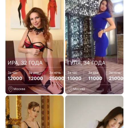
ИРА, 32 ГОДА
ГУЛЯ, 34 ГОДА
За час
За два
За ночь
За час
За два
За ночь
12000
12000
25000
11000
11000
21000
Москва
Москва