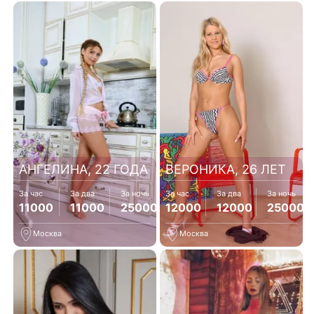
АНГЕЛИНА, 22 ГОДА
ВЕРОНИКА, 26 ЛЕТ
За час
За два
За ночь
За час
За два
За ночь
11000
11000
25000
12000
12000
25000
Москва
Москва