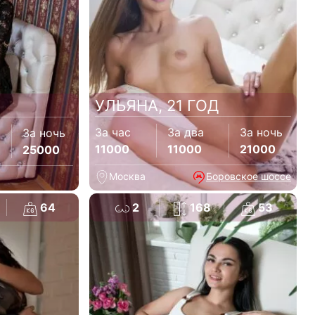
УЛЬЯНА, 21 ГОД
За час
За два
За ночь
За ночь
11000
11000
21000
25000
Москва
Боровское шоссе
64
2
168
53