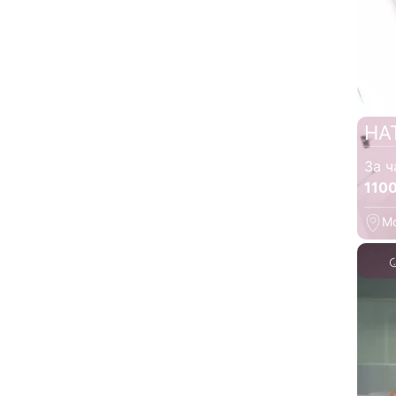
НА
За ч
110
М