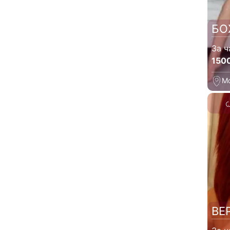
БО
За ч
150
М
ВЕ