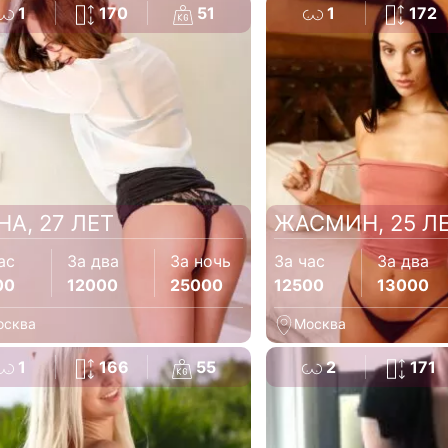
1
170
51
1
172
НА, 27 ЛЕТ
ЖАСМИН, 25 Л
ас
За два
За ночь
За час
За два
00
12000
25000
12500
13000
осква
Москва
1
166
55
2
171