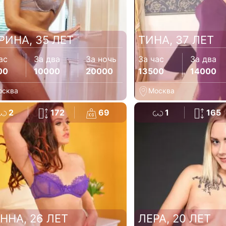
РИНА, 35 ЛЕТ
ТИНА, 37 ЛЕТ
ас
За два
За ночь
За час
За два
00
10000
20000
13500
14000
осква
Москва
2
172
69
1
165
ННА, 26 ЛЕТ
ЛЕРА, 20 ЛЕТ