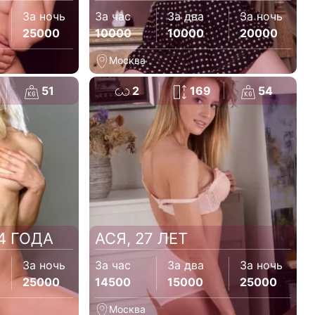
За ночь
За час
За два
За ночь
25000
10000
10000
20000
Москва
51
2
169
54
4 ГОДА
АСЯ, 27 ЛЕТ
За ночь
За час
За два
За ночь
25000
14500
15000
25000
Москва