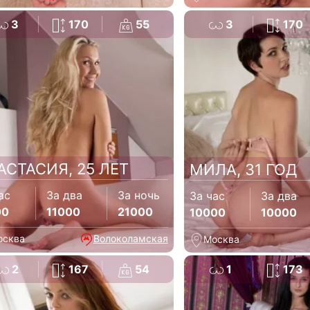
3
170
55
3
170
АСТАСИЯ, 25 ЛЕТ
МИЛА, 31 ГОД
ас
За два
За ночь
За час
За два
00
11000
21000
10000
10000
осква
Волоколамская
Москва
2
167
54
1
173