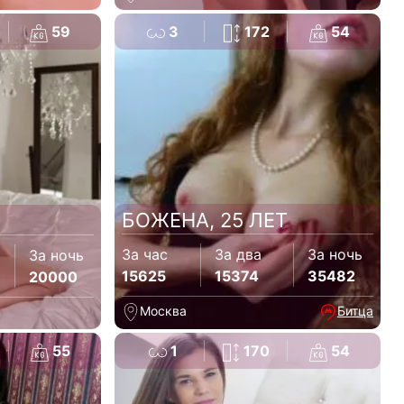
59
3
172
54
БОЖЕНА, 25 ЛЕТ
За час
За два
За ночь
За ночь
15625
15374
35482
20000
Москва
Битца
55
1
170
54