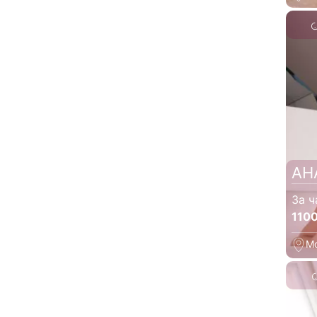
АН
За ч
110
М