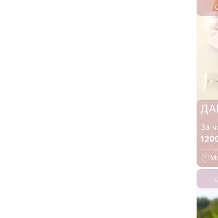
ДА
За ч
120
М