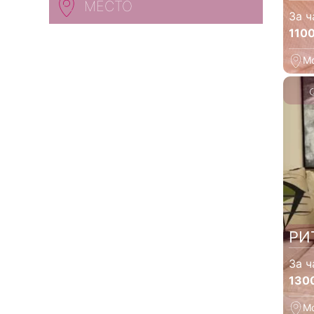
МЕСТО
За ч
110
М
РИ
За ч
130
М