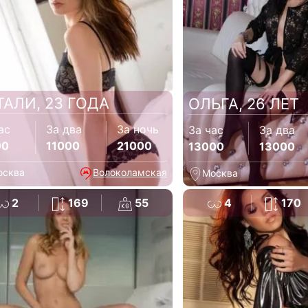
ТАЛИ, 23 ГОДА
ОЛЬГА, 26 ЛЕТ
ас
За два
За ночь
За час
За два
00
11000
21000
13000
13000
осква
Волоколамская
Москва
2
169
55
4
170