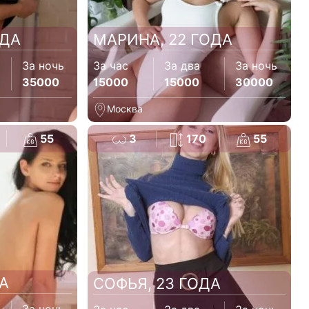
ОДА
МАРИНА, 22 ГОДА
За ночь
За час
За два
За ночь
35000
15000
15000
30000
Москва
55
3
170
55
А
СОФЬЯ, 23 ГОДА