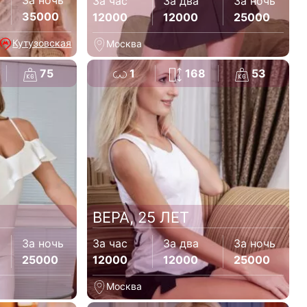
За ночь
За час
За два
За ночь
35000
12000
12000
25000
Кутузовская
Москва
75
1
168
53
ВЕРА, 25 ЛЕТ
За ночь
За час
За два
За ночь
25000
12000
12000
25000
Москва