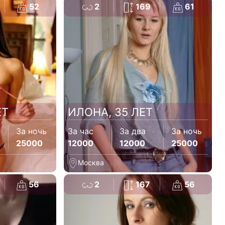
52
2
169
61
ЕТ
ИЛОНА, 35 ЛЕТ
За ночь
За час
За два
За ночь
25000
12000
12000
25000
Москва
56
2
167
56