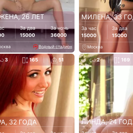
ЖЕНА, 26 ЛЕТ
МИЛЕНА, 33 Г
ас
За два
За ночь
За час
За два
00
15000
36000
15000
15000
осква
Водный стадион
Москва
3
165
51
2
169
ЛИНДА, 24 ГОД
РА, 32 ГОДА