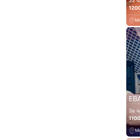
За ч
120
М
ЕВ
За ч
110
М