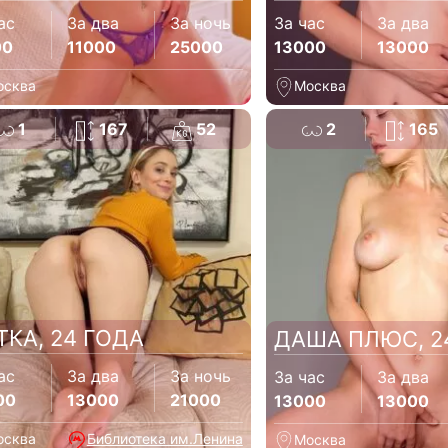
ас
За два
За ночь
За час
За два
00
11000
25000
13000
13000
осква
Москва
1
167
52
2
165
ТКА, 24 ГОДА
ДАША ПЛЮС, 2
ас
За два
За ночь
За час
За два
00
13000
21000
13000
13000
осква
Библиотека им.Ленина
Москва