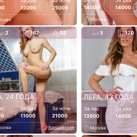
За час
За два
ас
За два
За ночь
14000
14000
00
12000
25000
Москва
осква
2
167
52
3
170
А, 24 ГОДА
ЛЕРА, 43 ГОДА
ас
За два
За ночь
За час
За два
00
11000
21000
13500
14000
осква
Варшавская
Москва