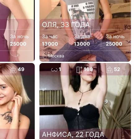
ОЛЯ, 33 ГОДА
За ночь
За час
За два
За ночь
25000
13000
13000
25000
Москва
49
1
169
52
АНФИСА, 22 ГОДА